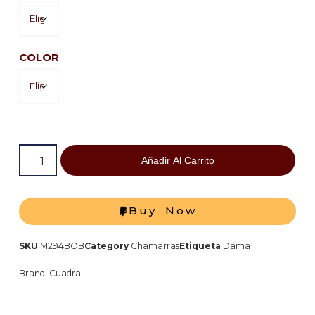
COLOR
Añadir Al Carrito
Buy Now
SKU
M294BOB
Category
Chamarras
Etiqueta
Dama
Brand:
Cuadra