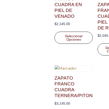
CUADRA EN
ZAP
PIEL DE
FRA
VENADO
CUA
PIEL
$
2,145.00
DE 
$
2,045
Seleccionar
Opciones
Se
O
ZAPATO
FRANCO
CUADRA
TERNERA/PITON
$
3,145.00