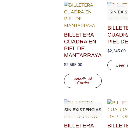
SIN EXI
BILLET
BILLETERA
CUADR
CUADRA EN
PIEL D
PIEL DE
$
2,245.00
MANTARRAYA
$
2,595.00
Leer 
Añadir Al
Carrito
SIN EXISTENCIAS
BILLETERA
BILLET