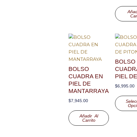
Añad
Car
BOLSO
BOLSO
CUADR
CUADRA EN
PIEL D
PIEL DE
$
6,995.00
MANTARRAYA
$
7,945.00
Selec
Opci
Añadir Al
Carrito