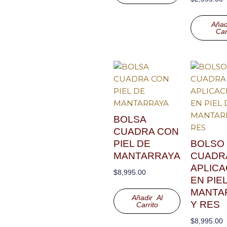
Añad
Car
BOLSA
CUADRA CON
PIEL DE
BOLSO
MANTARRAYA
CUADR
APLICA
$
8,995.00
EN PIE
MANTA
Añadir Al
Y RES
Carrito
$
8,995.00