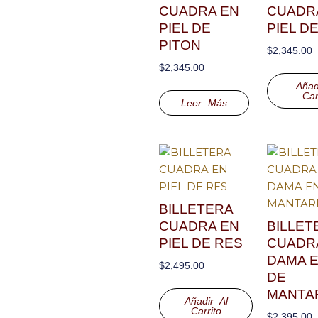
CUADRA EN
CUADR
PIEL DE
PIEL D
PITON
$
2,345.00
$
2,345.00
Añad
Car
Leer Más
BILLETERA
CUADRA EN
BILLET
PIEL DE RES
CUADR
DAMA E
$
2,495.00
DE
MANTA
Añadir Al
Carrito
$
2,395.00