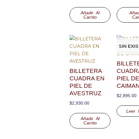
Añadir Al
Añad
Carrito
Car
SIN EXI
BILLET
BILLETERA
CUADR
CUADRA EN
PIEL D
PIEL DE
CAIMA
AVESTRUZ
$
2,895.00
$
2,930.00
Leer 
Añadir Al
Carrito