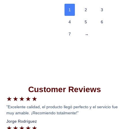
1
2
3
4
5
6
7
→
Customer Reviews
★
★
★
★
★
"Excelente calidad, el producto llegó perfecto y el servicio fue
muy amable. ¡Recomiendo totalmente!"
Jorge Rodríguez
★
★
★
★
★