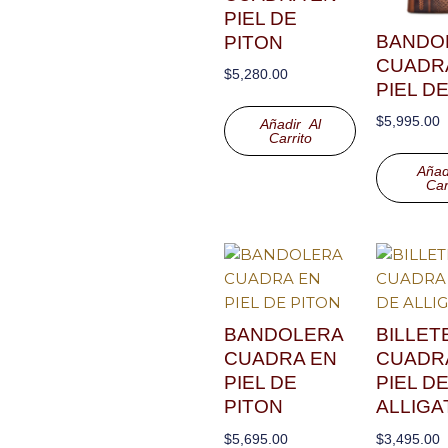
PIEL DE
BANDO
PITON
CUADR
$
5,280.00
PIEL D
$
5,995.00
Añadir Al
Carrito
Añad
Car
BANDOLERA
BILLET
CUADRA EN
CUADR
PIEL DE
PIEL D
PITON
ALLIGA
$
5,695.00
$
3,495.00