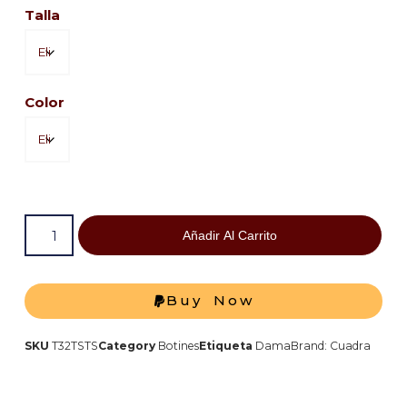
Talla
Color
Añadir Al Carrito
Buy Now
SKU
T32TSTS
Category
Botines
Etiqueta
Dama
Brand:
Cuadra