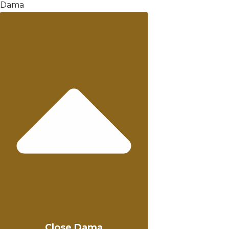
Dama
Close Dama