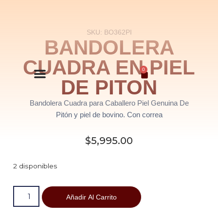
Saltar
SKU: BO362PI
al
BANDOLERA
contenido
CUADRA EN PIEL
0
DE PITON
Bandolera Cuadra para Caballero Piel Genuina De
Pitón y piel de bovino. Con correa
$
5,995.00
2 disponibles
Añadir Al Carrito