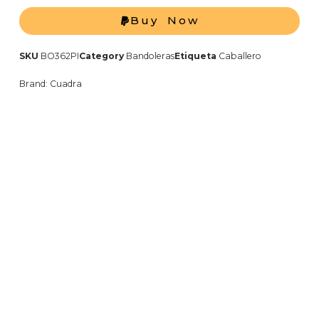
Buy Now
SKU
BO362PI
Category
Bandoleras
Etiqueta
Caballero
Brand:
Cuadra