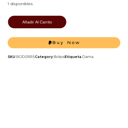
1 disponibles
Añadir Al Carrito
Buy Now
SKU
BOD0RRS
Category
Bolsos
Etiqueta
Dama