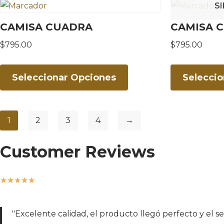
S
CAMISA CUADRA
CAMISA 
$
795.00
$
795.00
Seleccionar Opciones
Selecci
1
2
3
4
→
Customer Reviews
★
★
★
★
★
"Excelente calidad, el producto llegó perfecto y el 