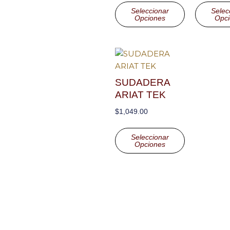
Seleccionar
Selec
Opciones
Opci
SUDADERA
ARIAT TEK
$
1,049.00
Seleccionar
Opciones