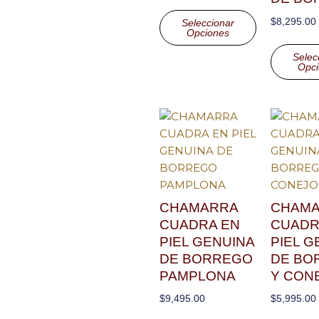
$
8,295.00
Seleccionar
Opciones
Selec
Opci
CHAMARRA
CHAM
CUADRA EN
CUADR
PIEL GENUINA
PIEL G
DE BORREGO
DE BO
PAMPLONA
Y CON
$
9,495.00
$
5,995.00