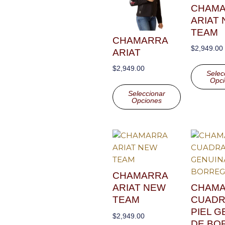
CHAM
ARIAT
TEAM
CHAMARRA
$
2,949.00
ARIAT
$
2,949.00
Selec
Opci
Seleccionar
Opciones
CHAMARRA
ARIAT NEW
CHAM
TEAM
CUADR
PIEL G
$
2,949.00
DE BO